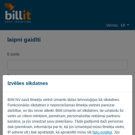
Valoda:
LV
laipni gaidīti
E-pasts
Parole
Izvēlies sīkdatnes
Billit NV savā tīmekļa vietnē izmanto tādas tehnoloģijas kā sīkdatnes.
Atgādināt
Aizmirsta parole?
Funkcionālās sīkdatnes ir nepieciešamas tīmekļa vietnes pareizai
darbībai, un tās nevar atteikt. Billit izmanto arī sīkdatnes, lai uzlabotu šo
PIERAKSTĪTIES
vietni un citiem mērķiem, piemēram, personalizētai reklāmai partneru
kanālos, ja jūs sniedzat savu piekrišanu. Tādā gadījumā daži personas
dati (piemēram, informācija par to, kā jūs izmantojat mūsu tīmekļa vietni,
IP adrese utt.) tiek apstrādāti, kā aprakstīts mūsu sīk
failu politikā
. Jūs