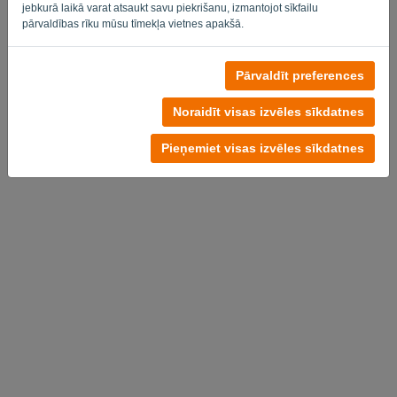
jebkurā laikā varat atsaukt savu piekrišanu, izmantojot sīkfailu
pārvaldības rīku mūsu tīmekļa vietnes apakšā.
Pārvaldīt preferences
Nav konta?
Izmēģiniet bez maksas tūlīt
Noraidīt visas izvēles sīkdatnes
Privātuma politika
-
Noteikumi un nosacījumi
Pieņemiet visas izvēles sīkdatnes