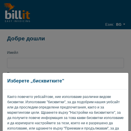
Език:
BG
Добре дошли
Имейл
Парола
Изберете „бисквитките“
Както повечето уебсайтове, ние използваме различни видове
Запомни ме
Забравена парола?
бисквитки. Използваме "бисквитки", за да подобрим нашия уебсайт
или да проследим определени предпочитания, както и за
ВЛИЗАНЕ
маркетингови цели. Щракнете върху "Настройки на бисквитките", за
да получите повече информация за това какви бисквитки използваме
и да коригирате настройките за тези, които ни е разрешено да
използваме, или щракнете върху "Приемам и продължавам", за да