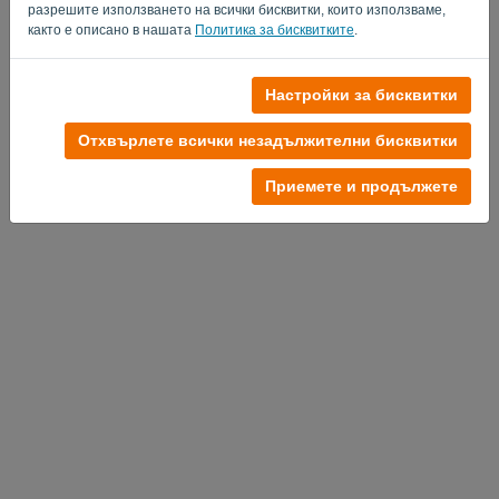
разрешите използването на всички бисквитки, които използваме,
както е описано в нашата
Политика за бисквитките
.
Настройки за бисквитки
Нямате профил?
Опитайте безплатно сега
Отхвърлете всички незадължителни бисквитки
Политика за поверителност
-
Общи условия
Приемете и продължете