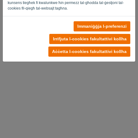
kunsens tiegħek fi kwalunkwe ħin permezz tal-għodda tal-ġestjoni tal-
cookies fil-qiegħ tal-websajt tagħna.
Immaniġġja l-preferenzi
L-ebda kont?
Ipprova b'xejn issa
Irrifjuta l-cookies fakultattivi kollha
Politika ta 'Privatezza
-
Termini u Kundizzjonijiet
Aċċetta l-cookies fakultattivi kollha