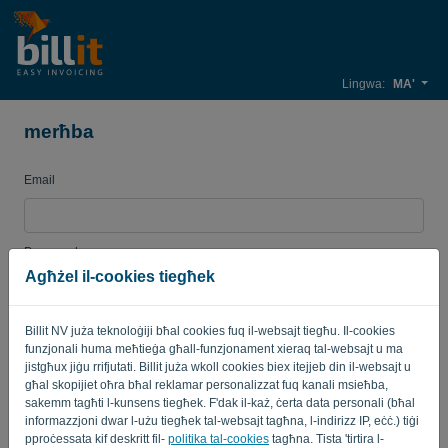
Lingwa:
MA'
merħba
Email
Password
Agħżel il-cookies tiegħek
Billit NV juża teknoloġiji bħal cookies fuq il-websajt tiegħu. Il-cookies
Fakkarni
Password minsija?
funzjonali huma meħtieġa għall-funzjonament xieraq tal-websajt u ma
jistgħux jiġu rrifjutati. Billit juża wkoll cookies biex itejjeb din il-websajt u
SINJAL
għal skopijiet oħra bħal reklamar personalizzat fuq kanali msieħba,
sakemm tagħti l-kunsens tiegħek. F'dak il-każ, ċerta data personali (bħal
informazzjoni dwar l-użu tiegħek tal-websajt tagħna, l-indirizz IP, eċċ.) tiġi
pproċessata kif deskritt fil-
politika tal-cookies
tagħna. Tista 'tirtira l-