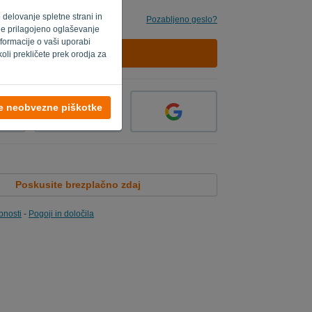
o delovanje spletne strani in
Pozabljeno geslo?
 je prilagojeno oglaševanje
formacije o vaši uporabi
PRIJAVA
oli prekličete prek orodja za
se neobvezne piškotke
Poskusite brezplačno zdaj
bnosti
-
Pogoji in določila