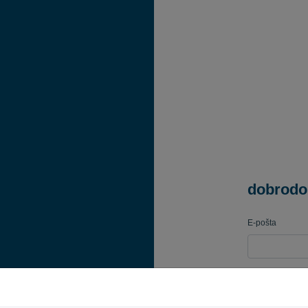
dobrodo
E-pošta
Geslo