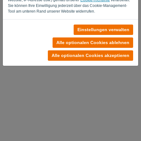
Sie können Ihre Einwilligung jederzeit über das Cookie-Management-
Tool am unteren Rand unserer Website widerrufen.
Noch keinen Account?
Einstellungen verwalten
Jetzt kostenlos testen
Alle optionalen Cookies ablehnen
Datenschutzrichtlinie
-
Allgemeine Geschäftsbedingungen
Alle optionalen Cookies akzeptieren