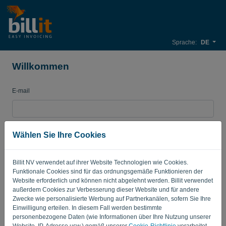
Sprache:
DE
Willkommen
E-mail
Passwort
Wählen Sie Ihre Cookies
Billit NV verwendet auf ihrer Website Technologien wie Cookies.
Merken
Passwort vergessen?
Funktionale Cookies sind für das ordnungsgemäße Funktionieren der
Website erforderlich und können nicht abgelehnt werden. Billit verwendet
außerdem Cookies zur Verbesserung dieser Website und für andere
ANMELDEN
Zwecke wie personalisierte Werbung auf Partnerkanälen, sofern Sie Ihre
Einwilligung erteilen. In diesem Fall werden bestimmte
personenbezogene Daten (wie Informationen über Ihre Nutzung unserer
Website, IP-Adresse usw.) gemäß unserer
Cookie-Richtlinie
verarbeitet.