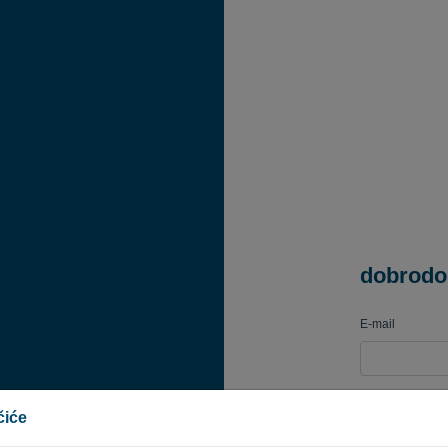
dobrodo
E-mail
Lozinka
čiće