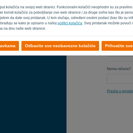
poput kolačića na svojoj web stranici. Funkcionalni kolačići neophodni su za pravilno
Podsjeti me
ođer koristi kolačiće za poboljšanje ove web stranice i za druge svrhe kao što je pe
etom da date svoj pristanak. U tom slučaju, određeni osobni podaci (kao što su inf
 obrađuju se kako je opisano u našoj
politici kolačića
. Svoj pristanak možete povući 
ima na dnu naše web stranice.
tavkama
Odbacite sve neobavezne kolačiće
Prihvatite sv
Nema računa?
Pravila o privatn