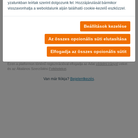
yzatunkban leírtak szerint dolgozunk fel. Hozzájárulását bármikor
Igen, tudod tanulmányozni a termékismertetéseimet..
visszavonhatja a weboldalunk alján található cookie-kezelő eszközzel.
Igen, küldhet nekem marketing frissítéseket.
Beállítások kezelése
Indítsa el az ingyenes próbaverziót
Az összes opcionális süti elutasítása
Nincs szükség hitelkártyára
Nincs húr csatolva! 100% -ban kötelezettségvállalásmentes
Elfogadja az összes opcionális sütit
Az Ön adatai 100% -ban biztonságosak
Ezen a platformon történő regisztrációval elfogadja az Adat
védelmi irányel
veket
és az Általános Szerződési
Feltételeket
.
Van már fiókja?
Bejelentkezés
.