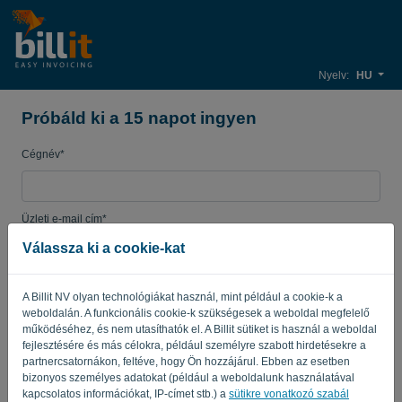
Nyelv:
HU
Próbáld ki a 15 napot ingyen
Cégnév*
Üzleti e-mail cím*
Válassza ki a cookie-kat
Jelszó
A Billit NV olyan technológiákat használ, mint például a cookie-k a
weboldalán. A funkcionális cookie-k szükségesek a weboldal megfelelő
működéséhez, és nem utasíthatók el. A Billit sütiket is használ a weboldal
fejlesztésére és más célokra, például személyre szabott hirdetésekre a
Ország
partnercsatornákon, feltéve, hogy Ön hozzájárul. Ebben az esetben
bizonyos személyes adatokat (például a weboldalunk használatával
kapcsolatos információkat, IP-címet stb.) a
sütikre vonatkozó szabál