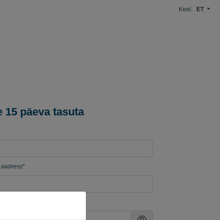
Keel:
ET
 15 päeva tasuta
i aadress*