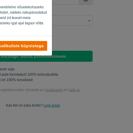
ud veebilehe nõuetekohaseks
kidel, näiteks isikupärastatud
eid (nt teavet meie
oleku igal ajal tagasi võtta
 uurida minu tooteid..
saata mulle turundusvärskendusi.
alikuliste küpsistega
Alustage tasuta prooviversiooni
 pole vaja
gi pole kinnitatud! 100% kohustusteta
 on 100% turvalised
l registreerudes nõustute pri
vaatsusees
kir
jade ja
Kas teil on juba konto?
Logi sisse
.