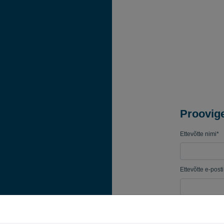
Proovige
Ettevõtte nimi*
Ettevõtte e-post
Salasõna