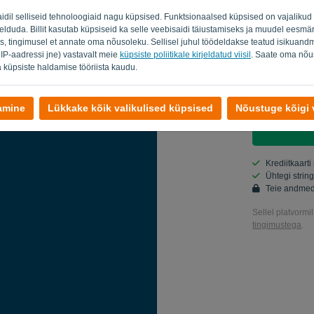
aidil selliseid tehnoloogiaid nagu küpsised. Funktsionaalsed küpsised on vajalik
Riik
eelduda. Billit kasutab küpsiseid ka selle veebisaidi täiustamiseks ja muudel eesmär
s, tingimusel et annate oma nõusoleku. Sellisel juhul töödeldakse teatud isikuandm
 IP-aadressi jne) vastavalt meie
küpsiste poliitikale kirjeldatud viisil
. Saate oma nõus
 küpsiste haldamise tööriista kaudu.
Jah, sa võid
Jah, võite 
damine
Lükkake kõik valikulised küpsised
Nõustuge kõigi v
Krediitkaarti
Ühtegi strin
Teie andmed
Sellel platvormi
tingimustega
.