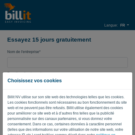
Langue:
FR
Essayez 15 jours gratuitement
Nom de l'entreprise*
E-mail professionnel*
Choisissez vos cookies
Mot de passe
Billit NV utilise sur son site web des technologies telles que les cookies.
Les cookies fonctionnels sont nécessaires au bon fonctionnement du site
web et ne peuvent pas être refusés. Billit utilise également des cookies
pour améliorer ce site web et à d’autres fins telles que la publicité
Pays
personnalisée sur des canaux partenaires, si vous donnez votre
consentement. Dans ce cas, certaines données à caractère personnel
(telles que des informations sur votre utilisation de notre site web, votre
adresse IP, etc.) sont traitées comme décrit dans notre
politique en