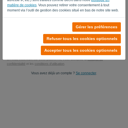
matière de cookies
. Vous pouvez retirer votre consentement à tout
Oui, vous pouvez m'envoyer des mises à jour produit..
moment via l’outil de gestion des cookies situé en bas de notre site web.
Oui, vous pouvez m'envoyer des mises à jour marketing.
Gérer les préférences
Commencez votre essai gratuit
Refuser tous les cookies optionnels
Aucune carte de crédit requise
Vous n'avez aucune obligation ! 100 % sans engagement
Vos données sont 100 % sécurisées
Accepter tous les cookies optionnels
En vous inscrivant sur cette plateforme, vous acceptez la
politique de
confidentialité
et les
conditions d'utilisation
.
Vous avez déjà un compte ?
Se connecter
.