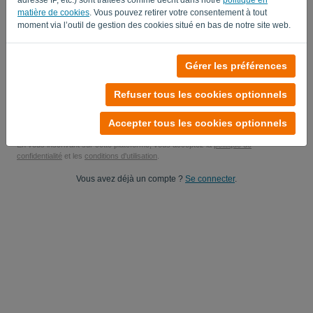
matière de cookies
. Vous pouvez retirer votre consentement à tout
Oui, vous pouvez m'envoyer des mises à jour produit..
moment via l’outil de gestion des cookies situé en bas de notre site web.
Oui, vous pouvez m'envoyer des mises à jour marketing.
Gérer les préférences
Commencez votre essai gratuit
Refuser tous les cookies optionnels
Aucune carte de crédit requise
Vous n'avez aucune obligation ! 100 % sans engagement
Vos données sont 100 % sécurisées
Accepter tous les cookies optionnels
En vous inscrivant sur cette plateforme, vous acceptez la
politique de
confidentialité
et les
conditions d'utilisation
.
Vous avez déjà un compte ?
Se connecter
.