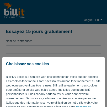
Langue:
FR
Essayez 15 jours gratuitement
Nom de l'entreprise*
E-mail professionnel*
Choisissez vos cookies
Mot de passe
Billit NV utilise sur son site web des technologies telles que les cookies.
Les cookies fonctionnels sont nécessaires au bon fonctionnement du site
web et ne peuvent pas être refusés. Billit utilise également des cookies
pour améliorer ce site web et à d’autres fins telles que la publicité
Pays
personnalisée sur des canaux partenaires, si vous donnez votre
consentement. Dans ce cas, certaines données à caractère personnel
(telles que des informations sur votre utilisation de notre site web, votre
adresse IP, etc.) sont traitées comme décrit dans notre
politique en