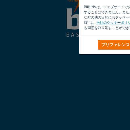
Billit NVは、ウェブ
することはできません。また、
などの他の目的にもクッキーを
報) は、
当社のクッキーポリ
も同意を取り消すことができ
プリファレンス