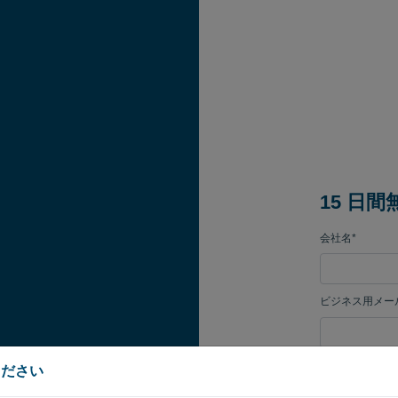
15 日
会社名*
ビジネス用メー
[パスワード]
ください