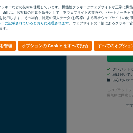
サイトでクッキーなどの技術を使用しています。機能性クッキーはウェブサイトが正常に
カントリー
Billitは、お客様の同意を条件として、本ウェブサイトの改善や、パートナーチ
使用します。その場合、特定の個人データ (お客様による当社ウェブサイトの使用状
シーに記載されているとおりに処理されます
。ウェブサイトの下部にあるクッキー管
ます。
はい、彼は
はい、マー
を管理
オプションの Cookie をすべて拒否
すべてのオプショ
クレジット
紐は付いてい
あなたのデー
このプラットフ
用規約に同意し
す