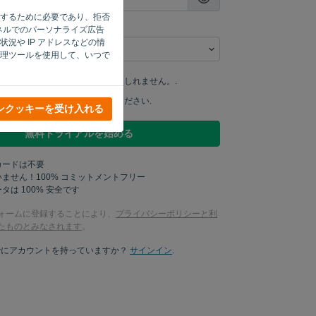
機能するために必要であり、拒否
ャネルでのパーソナライズ広告
況や IP アドレスなどの情
理ツールを使用して、いつで
私の製品アップデートを学ぶかもしれません。.
ケティングの最新情報を送ってください.
ンクッキーを受け入れる
無料トライアルを始める
カードは不要
ません！100% コミットメントフリー
タは 100% 安全です
ォームに登録することにより、
プライバシーポリシーと利
たものとみなされます
。
でにアカウントを持っていますか？
サインイン
.