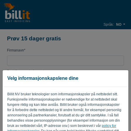
Språk:
NO
Prøv 15 dager gratis
Firmanavn*
Bedrifts e-postadresse*
Velg informasjonskapslene dine
Passord
Billit NV bruker teknologier som informasjonskapsler på nettstedet sitt.
Funksjonelle informasjonskapsler er nødvendige for at nettstedet skal
fungere riktig og kan ikke avslås. Billit bruker også informasjonskapsler
for å forbedre dette nettstedet og til andre formål, for eksempel personlig
Land
annonsering på partnerkanaler, forutsatt at du gir ditt samtykke. I så fall
behandles visse personopplysninger (for eksempel informasjon om din
bruk av nettstedet vårt, IP-adresse osv.) som beskrevet i vår
policy for
informasjonskapsler
. Du kan når som helst trekke tilbake samtykket ditt