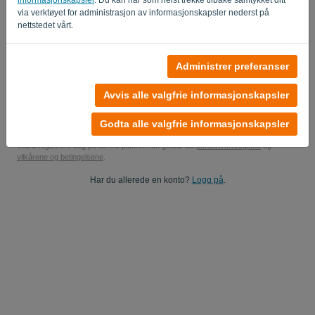
via verktøyet for administrasjon av informasjonskapsler nederst på
Ja, du kan sende meg produktoppdateringer..
nettstedet vårt.
Ja, du kan sende meg markedsføringsoppdateringer.
Administrer preferanser
Start din gratis prøveperiode
Avvis alle valgfrie informasjonskapsler
Ingen kredittkort kreves
Ingen forpliktelser! 100% forpliktelsesfri
Dataene dine er 100% sikre
Godta alle valgfrie informasjonskapsler
Ved å registrere deg på denne plattformen godtar du
personvernreglene
og
vilkårene og betingelsene
.
Har du allerede en konto?
Logg på
.