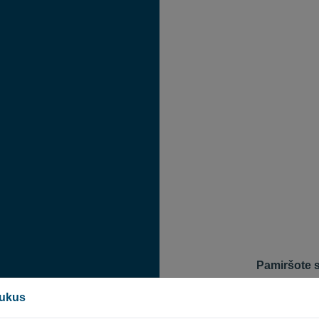
Pamiršote 
Norėdami iš nauj
pukus
naudojate prisij
leidžianti iš nau