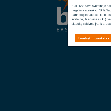
“Billit NV” savo svetainėje na
negalima atsisakyti. “Billit” 
partnerių kanaluose, jei duos
svetaine, IP adresas ir kt.) t
slapukų valdymo įrankiu, esa
Tvarkyti nuostatas