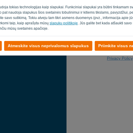
Paštu
udoja tokias technologijas kaip slapukai. Funkciniai slapukai yra būtini tinkamam sv
taip pat naudoja slapukus šios svetainės tobulinimui ir kitiems tikslams, pavyzdžiui, 
ite savo sutikimą. Tokiu atveju tam tikri asmens duomenys (pvz., informacija apie 
varkomi taip, kaip aprašyta mūsų
slapukų politikoje
. Jūs galite bet kada atšaukti sav
nčiu mūsų svetainės apačioje.
Atmeskite visus neprivalomus slapukus
Priimkite visus 
Grįžti į prisij
Privacy Policy