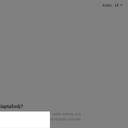
Kalba:
LT
slaptažodį?
o nustatyti slaptažodį, įveskite el. pašto adresą, kurį
ungdami. Šiuo el. Pašto adresu bus išsiųsta nuoroda,
jo nustatyti slaptažodį.