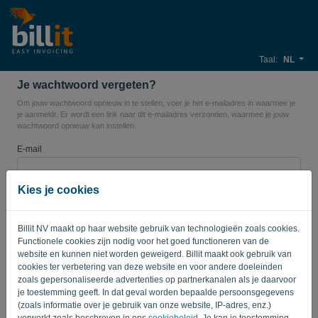
Taal:
NL
Je wachtwoord vergeten?
Om jouw wachtwoord opnieuw in te stellen, voer je het e-mailadres in waarmee je
je aanmeldt. Er wordt een link naar dit e-mailadres verzonden, waarmee je jouw
wachtwoord opnieuw kan instellen.
E-mail
Kies je cookies
VERSTUUR LINK
Billit NV maakt op haar website gebruik van technologieën zoals cookies.
Functionele cookies zijn nodig voor het goed functioneren van de
Terug naar login
website en kunnen niet worden geweigerd. Billit maakt ook gebruik van
cookies ter verbetering van deze website en voor andere doeleinden
Privacy Policy
Terms of Service
-
.
zoals gepersonaliseerde advertenties op partnerkanalen als je daarvoor
je toestemming geeft. In dat geval worden bepaalde persoonsgegevens
(zoals informatie over je gebruik van onze website, IP-adres, enz.)
verwerkt zoals beschreven in ons
cookiebeleid
. Je kan je toestemming