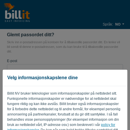
Språk:
NO
Glemt passordet ditt?
Skriv inn e-postadressen på kontoen for å tilbakestille passordet ditt. En lenke vil
bli sendt til denne e-postadressen, som du kan bruke til å tilbakestille passordet
ditt.
E-post
Velg informasjonskapslene dine
SEND LENKE
Billit NV bruker teknologier som informasjonskapsler på nettstedet sitt.
Funksjonelle informasjonskapsler er nødvendige for at nettstedet skal
Tilbake til påloggingssiden
fungere riktig og kan ikke avslås. Billit bruker også informasjonskapsler
for å forbedre dette nettstedet og til andre formål, for eksempel personlig
Privacy Policy
Terms of Service
-
.
annonsering på partnerkanaler, forutsatt at du gir ditt samtykke. I så fall
behandles visse personopplysninger (for eksempel informasjon om din
bruk av nettstedet vårt, IP-adresse osv.) som beskrevet i vår
policy for
informasjonskapsler
. Du kan når som helst trekke tilbake samtykket ditt