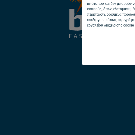
ιστότοπου και δεν μπορούν να
σκοπούς, όπως εξατομικευμέν
περίπτωση, ορισμένα προσωπι
επεξεργασία όπως περιγράφε
εργαλείου διαχείρισης cookie