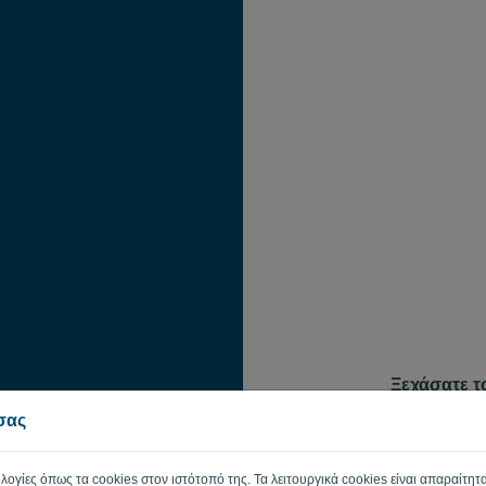
Ξεχάσατε τ
Για να επαναφέ
 σας
διεύθυνση ηλεκτ
συνδεθείτε. Ένα
ταχυδρομείου, 
ολογίες όπως τα cookies στον ιστότοπό της. Τα λειτουργικά cookies είναι απαραίτητα