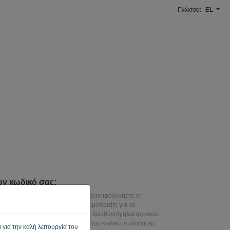
Γλώσσα:
EL
ον κωδικό σας;
ρετε τον κωδικό πρόσβασής σας, πληκτρολογήστε τη
ρονικού ταχυδρομείου που χρησιμοποιείτε για να
ς σύνδεσμος θα σταλεί σε αυτή τη διεύθυνση ηλεκτρονικού
επιτρέποντάς σας να επαναφέρετε τον κωδικό πρόσβασής
 για την καλή λειτουργία του