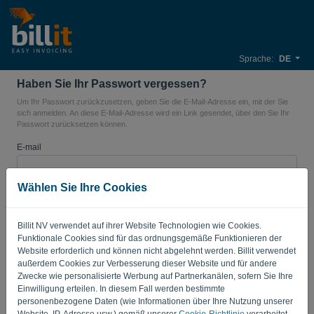
Sprache:
DE
Haben Sie Ihr Passwort vergessen?
Um Ihr Passwort zurückzusetzen, geben Sie die E-Mail-Adresse ein, mit der Sie
sich anmelden. An diese E-Mail-Adresse wird ein Link gesendet, über den Sie Ihr
Passwort zurücksetzen können.
E-mail
Wählen Sie Ihre Cookies
LINK SENDEN
Billit NV verwendet auf ihrer Website Technologien wie Cookies.
Funktionale Cookies sind für das ordnungsgemäße Funktionieren der
Zurück zum Login
Website erforderlich und können nicht abgelehnt werden. Billit verwendet
außerdem Cookies zur Verbesserung dieser Website und für andere
Privacy Policy
Terms of Service
-
.
Zwecke wie personalisierte Werbung auf Partnerkanälen, sofern Sie Ihre
Einwilligung erteilen. In diesem Fall werden bestimmte
personenbezogene Daten (wie Informationen über Ihre Nutzung unserer
Website, IP-Adresse usw.) gemäß unserer
Cookie-Richtlinie
verarbeitet.