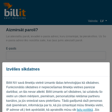
Valoda:
LV
Aizmirsāt paroli?
Lai atiestatītu paroli, ievadiet e-pasta adresi, kuru izmantojat, lai pierakstītos. Uz šo
e-pasta adresi tiks nosūtīta saite, kas ļaus jums atiestatīt paroli.
E-pasts
Izvēlies sīkdatnes
NOSŪTĪT SAITI
Billit NV savā tīmekļa vietnē izmanto tādas tehnoloģijas kā sīkdatnes.
Atpakaļ uz pieteikšanos
Funkcionālās sīkdatnes ir nepieciešamas tīmekļa vietnes pareizai
darbībai, un tās nevar atteikt. Billit izmanto arī sīkdatnes, lai uzlabotu šo
Privacy Policy
Terms of Service
-
.
vietni un citiem mērķiem, piemēram, personalizētai reklāmai partneru
kanālos, ja jūs sniedzat savu piekrišanu. Tādā gadījumā daži personas
dati (piemēram, informācija par to, kā jūs izmantojat mūsu tīmekļa vietni,
IP adrese utt.) tiek apstrādāti, kā aprakstīts mūsu sīk
failu politikā
. Jūs