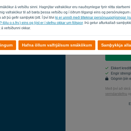
 smákökur á vefsíðu sinni. Hagnýtar vafrakökur eru nauðsynlegar fyrir rétta starfsem
Land
innig vafrakökur til að bæta þessa vefsíðu og í öðrum tilgangi eins og persónuleg
 að þú gefir samþykki þitt. Í því tilvi
ki er unnið með tilteknar persónuupplýsingar (
-tölu o.s.frv.) eins og lýst er í stefnu okkar um fótspor
. Þú getur afturkallað samþykk
 á vefsíðunni okkar.
Já, þú getu
Já, þú getu
llingum
Hafna öllum valfrjálsum smákökum
Samþykkja alla
Ekkert kreditk
Engir streng
Gögnin þín 
Með því að skrá
verndarstefnu
o
E