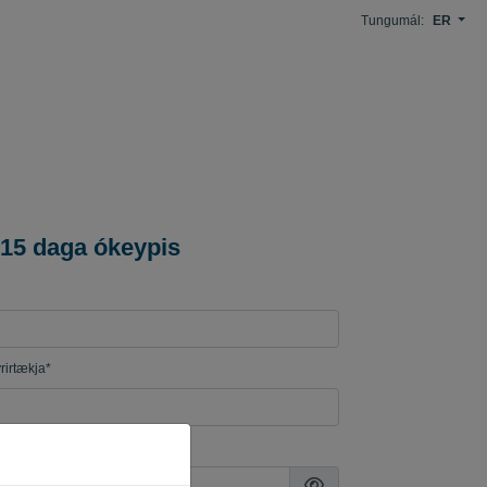
Tungumál:
ER
 15 daga ókeypis
rirtækja*