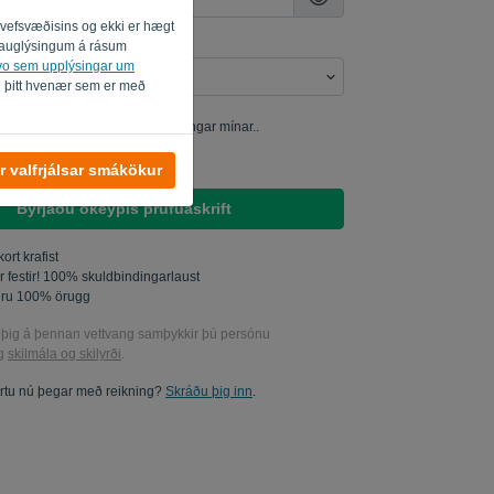
i vefsvæðisins og ekki er hægt
um auglýsingum á rásum
svo sem upplýsingar um
i þitt hvenær sem er með
r rannsakað framleiðsludagsetningar mínar..
r sent mér markaðsuppfærslur.
r valfrjálsar smákökur
Byrjaðu ókeypis prufuáskrift
ort krafist
ir festir! 100% skuldbindingarlaust
eru 100% örugg
 þig á þennan vettvang samþykkir þú persónu
g
skilmála og skilyrði
.
rtu nú þegar með reikning?
Skráðu þig inn
.