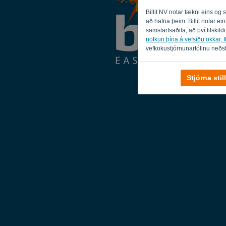
Billit NV notar tækni eins og
að hafna þeim. Billit notar e
samstarfsaðila, að því tilskildu
notkun þína á vefsíðu okkar, IP
vefkökustjórnunartólinu neðst
Stjórna sti