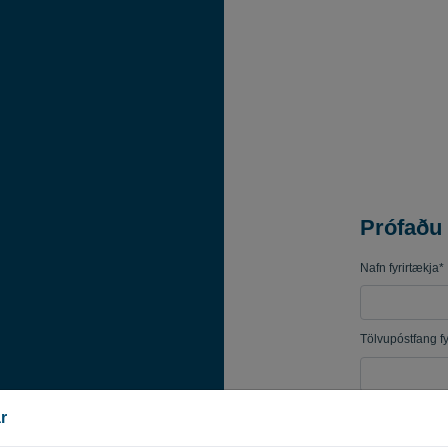
Prófaðu
Nafn fyrirtækja*
Tölvupóstfang fy
Lykilorð
r