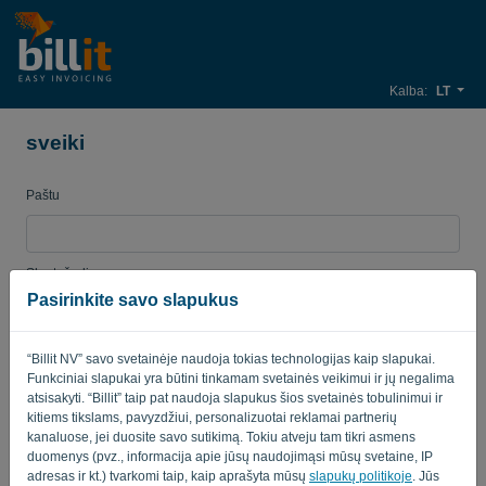
Kalba:
LT
sveiki
Paštu
Slaptažodis
Pasirinkite savo slapukus
“Billit NV” savo svetainėje naudoja tokias technologijas kaip slapukai.
Primink man
Pamiršote slaptažodį?
Funkciniai slapukai yra būtini tinkamam svetainės veikimui ir jų negalima
atsisakyti. “Billit” taip pat naudoja slapukus šios svetainės tobulinimui ir
PRISIJUNGTI
kitiems tikslams, pavyzdžiui, personalizuotai reklamai partnerių
kanaluose, jei duosite savo sutikimą. Tokiu atveju tam tikri asmens
duomenys (pvz., informacija apie jūsų naudojimąsi mūsų svetaine, IP
adresas ir kt.) tvarkomi taip, kaip aprašyta mūsų
slapukų politikoje
. Jūs