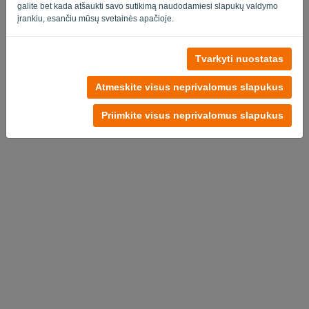
galite bet kada atšaukti savo sutikimą naudodamiesi slapukų valdymo
įrankiu, esančiu mūsų svetainės apačioje.
Tvarkyti nuostatas
Nėra sąskaitos?
Pabandykite nemokamai dabar
Atmeskite visus neprivalomus slapukus
Privatumo politika
-
Terminai ir sąlygos
Priimkite visus neprivalomus slapukus