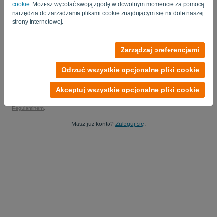
cookie
. Możesz wycofać swoją zgodę w dowolnym momencie za pomocą
Tak, możesz studiować moje dane produktowe..
narzędzia do zarządzania plikami cookie znajdującym się na dole naszej
strony internetowej.
Tak, możesz wysyłać mi aktualizacje marketingowe.
Rozpocznij bezpłatny okres próbny
Zarządzaj preferencjami
Karta kredytowa nie jest wymagana
Odrzuć wszystkie opcjonalne pliki cookie
Bez zobowiązań! 100% wolny od zobowiązań
Twoje dane są w 100% bezpieczne
Akceptuj wszystkie opcjonalne pliki cookie
Rejestrując się na tej platformie, zgadzasz się
z Polityką prywatności
i
Regulaminem
.
Masz już konto?
Zaloguj się
.