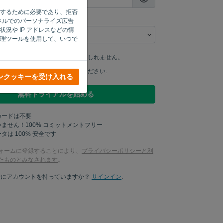
機能するために必要であり、拒否
ャネルでのパーソナライズ広告
況や IP アドレスなどの情
理ツールを使用して、いつで
私の製品アップデートを学ぶかもしれません。.
ケティングの最新情報を送ってください.
ンクッキーを受け入れる
無料トライアルを始める
カードは不要
ません！100% コミットメントフリー
タは 100% 安全です
ォームに登録することにより、
プライバシーポリシーと利
たものとみなされます
。
でにアカウントを持っていますか？
サインイン
.