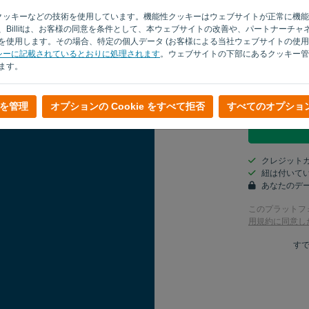
サイトでクッキーなどの技術を使用しています。機能性クッキーはウェブサイトが正常に
カントリー
Billitは、お客様の同意を条件として、本ウェブサイトの改善や、パートナーチ
使用します。その場合、特定の個人データ (お客様による当社ウェブサイトの使用状
シーに記載されているとおりに処理されます
。ウェブサイトの下部にあるクッキー管
ます。
はい、彼は
はい、マー
を管理
オプションの Cookie をすべて拒否
すべてのオプショ
クレジット
紐は付いてい
あなたのデー
このプラットフ
用規約に同意し
す