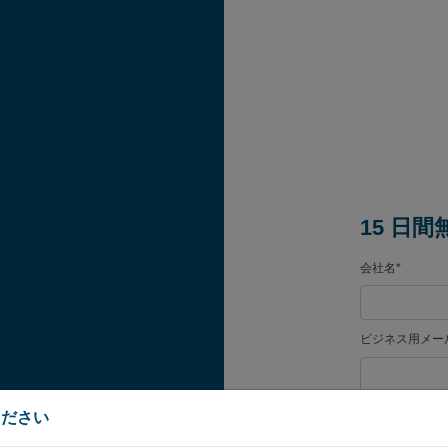
15 日
会社名*
ビジネス用メー
[パスワード]
ください