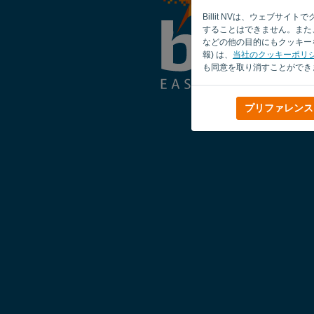
Billit NVは、ウェブ
することはできません。また、
などの他の目的にもクッキーを
報) は、
当社のクッキーポリ
も同意を取り消すことができ
プリファレンス