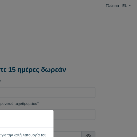
Γλώσσα:
EL
τε 15 ημέρες δωρεάν
*
τρονικού ταχυδρομείου*
ασης
 για την καλή λειτουργία του