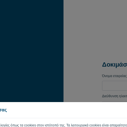
Δοκιμάσ
Όνομα εταιρείας
Διεύθυνση ηλεκ
 σας
Κωδικός πρόσβ
ολογίες όπως τα cookies στον ιστότοπό της. Τα λειτουργικά cookies είναι απαραίτητα