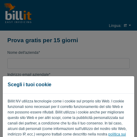
Lingua:
IT
Prova gratis per 15 giorni
Nome dell'azienda*
Indirizzo email aziendale*
Scegli i tuoi cookie
Password
Billit NV utilizza tecnologie come i cookie sul proprio sito Web. I cookie
funzionali sono necessari per il corretto funzionamento del sito Web e
non possono essere rifiutati. Billit utilizza i cookie anche per migliorare
questo sito Web e per altri scopi, come la pubblicità personalizzata sui
Paese
canali dei partner, a condizione che tu dia il tuo consenso. In tal caso,
alcuni dati personali (come informazioni sull'utilizzo del nostro sito Web,
indirizzo IP, ecc.) vengono trattati come descritto nella nostra
politica sui