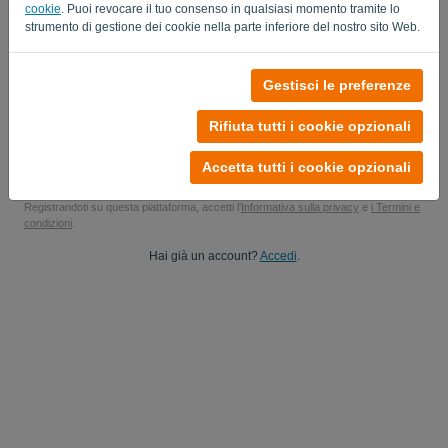
cookie
. Puoi revocare il tuo consenso in qualsiasi momento tramite lo
Sì, potrebbe inviare gli aggiornamenti del mio prodotto..
strumento di gestione dei cookie nella parte inferiore del nostro sito Web.
Sì, puoi inviarmi aggiornamenti di marketing.
Gestisci le preferenze
Inizia la tua prova gratuita
Rifiuta tutti i cookie opzionali
Carta di credito non richiesta
Senza vincoli! 100% senza impegno
Accetta tutti i cookie opzionali
I tuoi dati sono sicuri al 100%
Registrandoti su questa piattaforma, accetti l'
Informativa sulla privacy
e
i Termini e
condizioni
.
Hai già un account?
Accedi
.