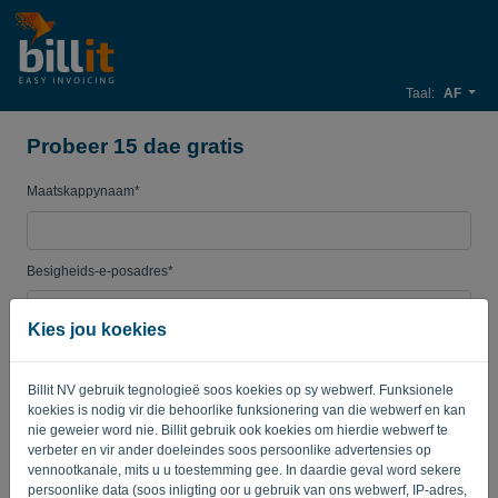
Taal:
AF
Probeer 15 dae gratis
Maatskappynaam*
Besigheids-e-posadres*
Kies jou koekies
Wagwoord
Billit NV gebruik tegnologieë soos koekies op sy webwerf. Funksionele
koekies is nodig vir die behoorlike funksionering van die webwerf en kan
nie geweier word nie. Billit gebruik ook koekies om hierdie webwerf te
Land
verbeter en vir ander doeleindes soos persoonlike advertensies op
vennootkanale, mits u u toestemming gee. In daardie geval word sekere
persoonlike data (soos inligting oor u gebruik van ons webwerf, IP-adres,