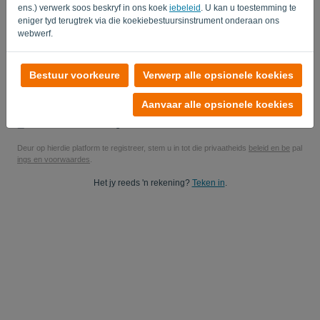
ens.) verwerk soos beskryf in ons koek
iebeleid
. U kan u toestemming te
Ja, jy mag my produktupdates studeer..
eniger tyd terugtrek via die koekiebestuursinstrument onderaan ons
webwerf.
Ja, jy kan vir my bemarkingsopdaterings stuur.
Begin jou gratis proeftydperk
Bestuur voorkeure
Verwerp alle opsionele koekies
Geen kredietkaart benodig nie
Aanvaar alle opsionele koekies
Geen snare aangeheg nie! 100% verbindingsvry
Jou data is 100% veilig
Deur op hierdie platform te registreer, stem u in tot die privaatheids
beleid en be
pal
ings en voorwaardes
.
Het jy reeds 'n rekening?
Teken in
.