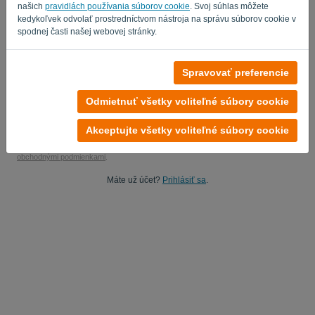
našich
pravidlách používania súborov cookie
. Svoj súhlas môžete
Áno, môžem študovať moje produktové správy..
kedykoľvek odvolať prostredníctvom nástroja na správu súborov cookie v
spodnej časti našej webovej stránky.
Áno, môžete mi posielať marketingové aktualizácie.
Začnite svoju bezplatnú skúšobnú verziu
Spravovať preferencie
Nevyžaduje sa žiadna kreditná karta
Odmietnuť všetky voliteľné súbory cookie
Žiadne reťazce pripojené! 100% bez záväzkov
Vaše dáta sú 100% bezpečné
Akceptujte všetky voliteľné súbory cookie
Registráciou na tejto platforme súhlasíte so Zásadami
ochrany osobných údajov
a
obchodnými podmienkami
.
Máte už účet?
Prihlásiť sa
.