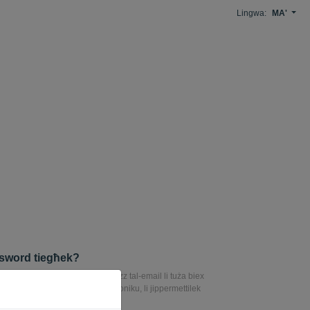
Lingwa:
MA'
assword tiegħek?
l-password tiegħek, daħħal l-indirizz tal-email li tuża biex
għat link għal dan l-indirizz elettroniku, li jippermettilek
sword tiegħek.