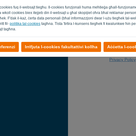
Email
al cookies fuq il-websajt tiegħu. Il-cookies funzjonali huma meħtieġa għall-funzjona
t juża wkoll cookies biex itejjeb din il-websajt u għal skopijiet oħra bħal reklamar pers
k. F'dak il-każ, ċerta data personali (bħal informazzjoni dwar l-użu tiegħek tal-webs
tt fil-
politika tal-cookies
tagħna. Tista 'tirtira l-kunsens tiegħek fi kwalunkwe ħin p
ajt tagħna.
eferenzi
Irrifjuta l-cookies fakultattivi kollha
Aċċetta l-cook
Lura għall-log
Privacy Policy