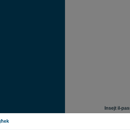
Insejt il-p
Biex tirrisettja 
egħek
tidħol. Se tintba
tirrisettja l-pas