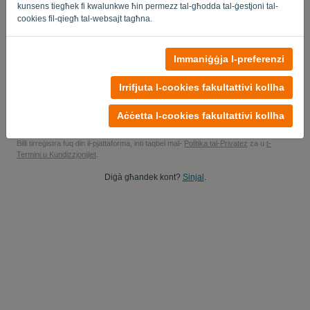
kunsens tiegħek fi kwalunkwe ħin permezz tal-għodda tal-ġestjoni tal-
Iva, tista' tistudja l-ipdati tal-prodotti tiegħi..
cookies fil-qiegħ tal-websajt tagħna.
Iva, tista 'tibgħatli aġġornamenti tal-kummerċjalizzazzjoni.
Immaniġġja l-preferenzi
Ibda l-prova b'xejn tiegħek
Irrifjuta l-cookies fakultattivi kollha
L-ebda karta ta' kreditu meħtieġa
L-ebda kordi mwaħħla! 100% mingħajr impenn
Aċċetta l-cookies fakultattivi kollha
Id-dejta tiegħek hija 100% sigura
Billi tirreġistra fuq din il-pjattaforma, inti taqbel mal-
Politika tal-Privatez
za u
t-
Termini u Kundizzjonijiet
.
Diġà għandek kont?
Sinjal
.