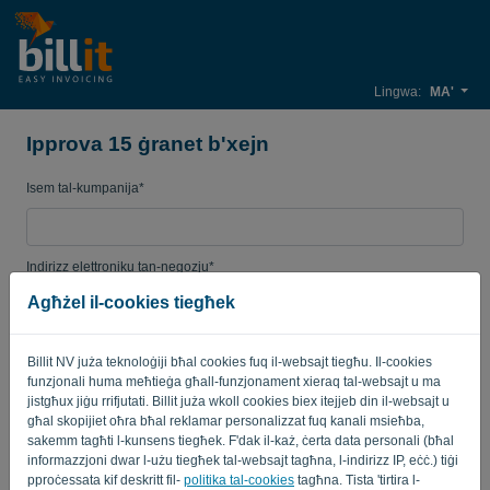
Lingwa:
MA'
Ipprova 15 ġranet b'xejn
Isem tal-kumpanija*
Indirizz elettroniku tan-negozju*
Agħżel il-cookies tiegħek
Password
Billit NV juża teknoloġiji bħal cookies fuq il-websajt tiegħu. Il-cookies
funzjonali huma meħtieġa għall-funzjonament xieraq tal-websajt u ma
jistgħux jiġu rrifjutati. Billit juża wkoll cookies biex itejjeb din il-websajt u
għal skopijiet oħra bħal reklamar personalizzat fuq kanali msieħba,
Pajjiż
sakemm tagħti l-kunsens tiegħek. F'dak il-każ, ċerta data personali (bħal
informazzjoni dwar l-użu tiegħek tal-websajt tagħna, l-indirizz IP, eċċ.) tiġi
pproċessata kif deskritt fil-
politika tal-cookies
tagħna. Tista 'tirtira l-