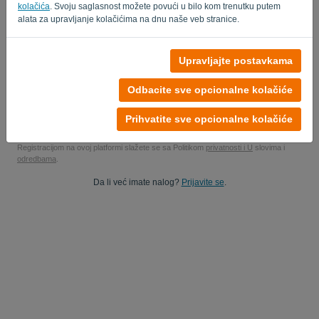
kolačića
. Svoju saglasnost možete povući u bilo kom trenutku putem
Da, možete da studiram podatke o proizvodima..
alata za upravljanje kolačićima na dnu naše veb stranice.
Da, možete mi poslati marketinška ažuriranja.
Upravljajte postavkama
Započnite besplatnu probnu verziju
Odbacite sve opcionalne kolačiće
Nije potrebna kreditna kartica
Nema vezanih žica! 100% bez obaveza
Prihvatite sve opcionalne kolačiće
Vaši podaci su 100% sigurni
Registracijom na ovoj platformi slažete se sa Politikom
privatnosti i U
slovima i
odredbama
.
Da li već imate nalog?
Prijavite se
.