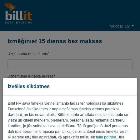
Valoda:
LV
Izmēģiniet 15 dienas bez maksas
Uzņēmuma nosaukums*
Uzņēmuma e-pasta adrese*
Izvēlies sīkdatnes
Parole
Billit NV savā tīmekļa vietnē izmanto tādas tehnoloģijas kā sīkdatnes.
Funkcionālās sīkdatnes ir nepieciešamas tīmekļa vietnes pareizai
darbībai, un tās nevar atteikt. Billit izmanto arī sīkdatnes, lai uzlabotu šo
vietni un citiem mērķiem, piemēram, personalizētai reklāmai partneru
Valsts
kanālos, ja jūs sniedzat savu piekrišanu. Tādā gadījumā daži personas
dati (piemēram, informācija par to, kā jūs izmantojat mūsu tīmekļa vietni,
IP adrese utt.) tiek apstrādāti, kā aprakstīts mūsu sīk
failu politikā
. Jūs