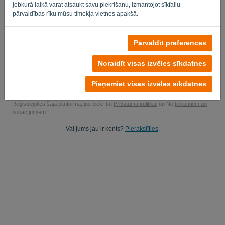
jebkurā laikā varat atsaukt savu piekrišanu, izmantojot sīkfailu
Jā, jums patīk studēt manu produktu datumu..
pārvaldības rīku mūsu tīmekļa vietnes apakšā.
Jā, jūs varat nosūtīt man mārketinga atjauninājumus.
Pārvaldīt preferences
Sāciet bezmaksas izmēģinājumu
Noraidīt visas izvēles sīkdatnes
Nav nepieciešama kredītkarte
Nav pievienotas stīgas! 100% bez saistībām
Pieņemiet visas izvēles sīkdatnes
Jūsu dati ir 100% droši
Reģistrējoties šajā platformā, jūs piekrītat
Privātuma politikai
un No
teikumiem un
nosacījumiem
.
Vai jums jau ir konts?
Pierakstīties
.