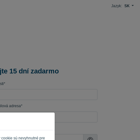
Jazyk:
SK
jte 15 dní zadarmo
ti*
lová adresa*
y cookie sú nevyhnutné pre