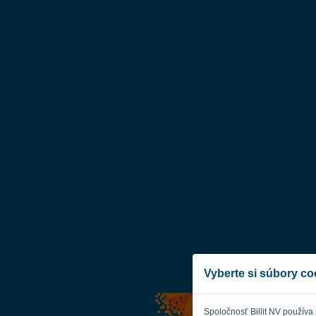
Vyberte si súbory co
Spoločnosť Billit NV používa