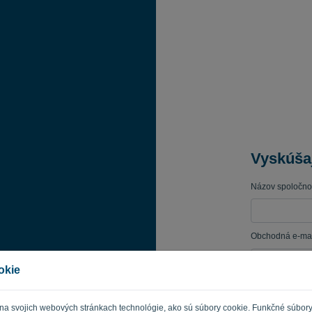
Vyskúša
Názov spoločnos
Obchodná e-mai
okie
Heslo
 na svojich webových stránkach technológie, ako sú súbory cookie. Funkčné súbor