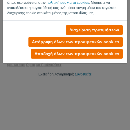
όπως περιγράφεται στην
πολιτική μας για τα cookies
. Μπορείτε να
Ναι, μπορώ να στείλω ενημερώσεις προϊόντων μου..
ανακαλέσετε τη συγκατάθεσή σας ανά πάσα στιγμή μέσω του εργαλείου
διαχείρισης cookie στο κάτω μέρος της ιστοσελίδας μας.
Ναι, μπορείτε να μου στείλετε ενημερώσεις μάρκετινγκ.
Ξεκινήστε τη δωρεάν δοκιμή σας
Διαχείριση προτιμήσεων
Δεν απαιτείται πιστωτική κάρτα
Απόρριψη όλων των προαιρετικών cookies
Δεν υπάρχουν δεσμεύσεις! 100% χωρίς δέσμευση
Τα δεδομένα σας είναι 100% ασφαλή
Αποδοχή όλων των προαιρετικών cookies
Με την εγγραφή σας σε αυτήν την πλατφόρμα, αποδέχεστε την Πολιτική Απορρ
ήτου και τους
Όρους και Προϋποθέσεις
.
Έχετε ήδη λογαριασμό;
Συνδεθείτε
.