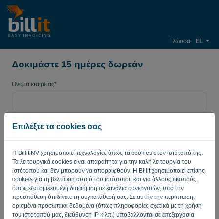
Γλώσσα:
EL
Δοκιμάστε 15 ημέρες δωρεάν
Όνομα εταιρείας*
Διεύθυνση ηλεκτρονικού ταχυδρομείου*
Επιλέξτε τα cookies σας
Η Billit NV χρησιμοποιεί τεχνολογίες όπως τα cookies στον ιστότοπό της.
Κωδικός πρόσβασης
Τα λειτουργικά cookies είναι απαραίτητα για την καλή λειτουργία του
ιστότοπου και δεν μπορούν να απορριφθούν. Η Billit χρησιμοποιεί επίσης
cookies για τη βελτίωση αυτού του ιστότοπου και για άλλους σκοπούς,
όπως εξατομικευμένη διαφήμιση σε κανάλια συνεργατών, υπό την
Χώρα
προϋπόθεση ότι δίνετε τη συγκατάθεσή σας. Σε αυτήν την περίπτωση,
ορισμένα προσωπικά δεδομένα (όπως πληροφορίες σχετικά με τη χρήση
του ιστότοπού μας, διεύθυνση IP κ.λπ.) υποβάλλονται σε επεξεργασία