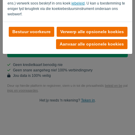
ens.) verwerk soos beskryf in ons koek
iebeleid
. U kan u toestemming te
Land
eniger tyd terugtrek via die koekiebestuursinstrument onderaan ons
webwerf.
Ja, jy mag my produktupdates studeer..
Bestuur voorkeure
Verwerp alle opsionele koekies
Ja, jy kan vir my bemarkingsopdaterings stuur.
Aanvaar alle opsionele koekies
Begin jou gratis proeftydperk
Geen kredietkaart benodig nie
Geen snare aangeheg nie! 100% verbindingsvry
Jou data is 100% veilig
Deur op hierdie platform te registreer, stem u in tot die privaatheids
beleid en be
pal
ings en voorwaardes
.
Het jy reeds 'n rekening?
Teken in
.