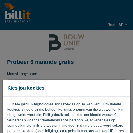
Taal:
AF
Probeer 6 maande gratis
Maatskappynaam*
Kies jou koekies
Besigheids-e-posadres*
Billit NV gebruik tegnologieë soos koekies op sy webwerf. Funksionele
koekies is nodig vir die behoorlike funksionering van die webwerf en kan
nie geweier word nie. Billit gebruik ook koekies om hierdie webwerf te
Wagwoord
verbeter en vir ander doeleindes soos persoonlike advertensies op
vennootkanale, mits u u toestemming gee. In daardie geval word sekere
persoonlike data (soos inligting oor u gebruik van ons webwerf, IP-adres,