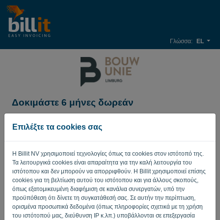
Γλώσσα:
EL
Δοκιμάστε 6 μήνες δωρεάν
Όνομα εταιρείας*
Επιλέξτε τα cookies σας
Η Billit NV χρησιμοποιεί τεχνολογίες όπως τα cookies στον ιστότοπό της.
Διεύθυνση ηλεκτρονικού ταχυδρομείου*
Τα λειτουργικά cookies είναι απαραίτητα για την καλή λειτουργία του
ιστότοπου και δεν μπορούν να απορριφθούν. Η Billit χρησιμοποιεί επίσης
cookies για τη βελτίωση αυτού του ιστότοπου και για άλλους σκοπούς,
όπως εξατομικευμένη διαφήμιση σε κανάλια συνεργατών, υπό την
Κωδικός πρόσβασης
προϋπόθεση ότι δίνετε τη συγκατάθεσή σας. Σε αυτήν την περίπτωση,
ορισμένα προσωπικά δεδομένα (όπως πληροφορίες σχετικά με τη χρήση
του ιστότοπού μας, διεύθυνση IP κ.λπ.) υποβάλλονται σε επεξεργασία