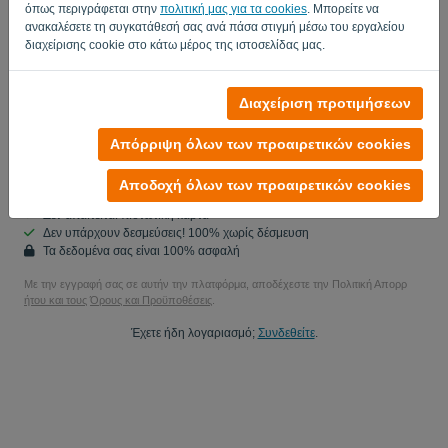
όπως περιγράφεται στην
πολιτική μας για τα cookies
. Μπορείτε να
Χώρα
ανακαλέσετε τη συγκατάθεσή σας ανά πάσα στιγμή μέσω του εργαλείου
διαχείρισης cookie στο κάτω μέρος της ιστοσελίδας μας.
Ναι, μπορώ να στείλω ενημερώσεις προϊόντων μου..
Διαχείριση προτιμήσεων
Ναι, μπορείτε να μου στείλετε ενημερώσεις μάρκετινγκ.
Απόρριψη όλων των προαιρετικών cookies
Ξεκινήστε τη δωρεάν δοκιμή σας
Αποδοχή όλων των προαιρετικών cookies
Δεν απαιτείται πιστωτική κάρτα
Δεν υπάρχουν δεσμεύσεις! 100% χωρίς δέσμευση
Τα δεδομένα σας είναι 100% ασφαλή
Με την εγγραφή σας σε αυτήν την πλατφόρμα, αποδέχεστε την Πολιτική Απορρ
ήτου και τους
Όρους και Προϋποθέσεις
.
Έχετε ήδη λογαριασμό;
Συνδεθείτε
.