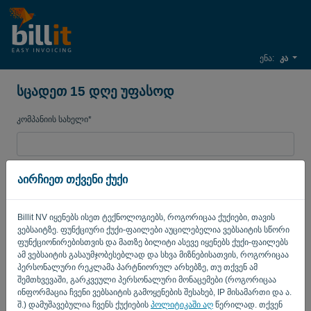
ენა:
კა
სცადეთ 15 დღე უფასოდ
კომპანიის სახელი*
ბიზნესის ელ. ფოსტის
აირჩიეთ თქვენი ქუქი
Billit NV იყენებს ისეთ ტექნოლოგიებს, როგორიცაა ქუქიები, თავის
პაროლი
ვებსაიტზე. ფუნქციური ქუქი-ფაილები აუცილებელია ვებსაიტის სწორი
ფუნქციონირებისთვის და მათზე ბილიტი ასევე იყენებს ქუქი-ფაილებს
ამ ვებსაიტის გასაუმჯობესებლად და სხვა მიზნებისათვის, როგორიცაა
პერსონალური რეკლამა პარტნიორულ არხებზე, თუ თქვენ ამ
ქვეყანა
შემთხვევაში, გარკვეული პერსონალური მონაცემები (როგორიცაა
ინფორმაცია ჩვენი ვებსაიტის გამოყენების შესახებ, IP მისამართი და ა.
შ.) დამუშავებულია ჩვენს ქუქიების
პოლიტიკაში აღ
წერილად. თქვენ