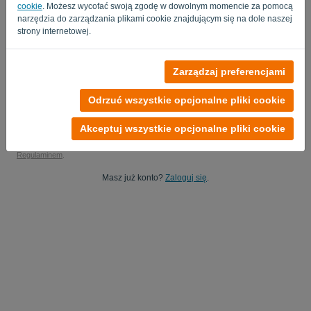
cookie
. Możesz wycofać swoją zgodę w dowolnym momencie za pomocą
Tak, możesz studiować moje dane produktowe..
narzędzia do zarządzania plikami cookie znajdującym się na dole naszej
strony internetowej.
Tak, możesz wysyłać mi aktualizacje marketingowe.
Rozpocznij bezpłatny okres próbny
Zarządzaj preferencjami
Karta kredytowa nie jest wymagana
Odrzuć wszystkie opcjonalne pliki cookie
Bez zobowiązań! 100% wolny od zobowiązań
Twoje dane są w 100% bezpieczne
Akceptuj wszystkie opcjonalne pliki cookie
Rejestrując się na tej platformie, zgadzasz się
z Polityką prywatności
i
Regulaminem
.
Masz już konto?
Zaloguj się
.