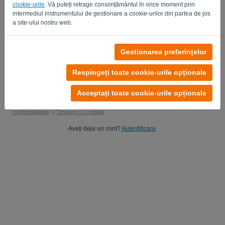
cookie-urile
. Vă puteți retrage consimțământul în orice moment prin
Da, îmi puteți trimite actualizările de produs..
intermediul instrumentului de gestionare a cookie-urilor din partea de jos
a site-ului nostru web.
Da, îmi puteți trimite actualizări de marketing.
Începeți perioada de încercare gratuită
Gestionarea preferințelor
Nu este necesar un card de credit
Respingeți toate cookie-urile opționale
Fără obligații atașate! 100% fără angajament
Datele dvs. sunt 100% sigure
Acceptați toate cookie-urile opționale
Prin înregistrarea pe această platformă, sunteți de acord cu
Politica de
confidențialitate
și
Termenii și condițiile
.
Aveți deja un cont?
Autentificare
.