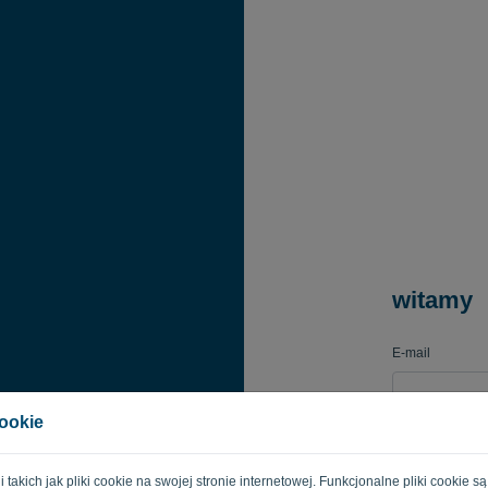
witamy
E-mail
cookie
Hasło
gii takich jak pliki cookie na swojej stronie internetowej. Funkcjonalne pliki cooki