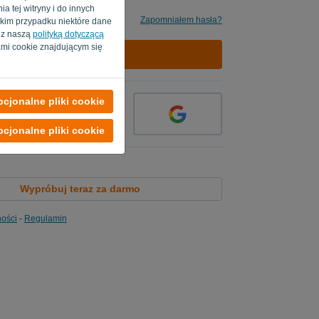
a tej witryny i do innych
 mi
Zapomniałem hasła?
akim przypadku niektóre dane
e z naszą
polityką dotyczącą
mi cookie znajdującym się
ZALOGUJ SIĘ
cjonalne pliki cookie
cjonalne pliki cookie
Wypróbuj teraz za darmo
ności
-
Regulamin