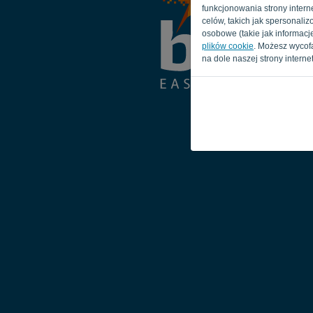
funkcjonowania strony interne
celów, takich jak spersonal
osobowe (takie jak informacje
plików cookie
. Możesz wycof
na dole naszej strony interne