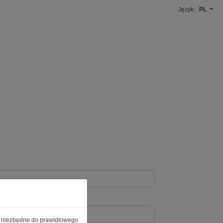
Język:
PL
e są niezbędne do prawidłowego