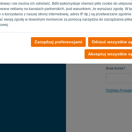
towej i nie można ich odmówić. Billit wykorzystuje również pliki cookie do ulepszani
Przypomnij
izowane reklamy na kanałach partnerskich, pod warunkiem, że wyrażasz zgodę. W t
 o korzystaniu z naszej strony internetowej, adres IP itp.) są przetwarzane zgodni
ać swoją zgodę w dowolnym momencie za pomocą narzędzia do zarządzania plika
towej.
Zarządzaj preferencjami
Odrzuć wszystkie op
Akceptuj wszystkie op
Brak konta?
Polityka Prywat