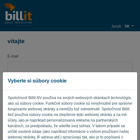
Jazyk:
SK
vitajte
E-mail
Heslo
Vyberte si súbory cookie
Spoločnosť Billit NV používa na svojich webových stránkach technológie,
ako sú súbory cookie. Funkčné súbory cookie sú nevyhnutné pre správne
Pripomínajte mi
Zabudnuté heslo?
fungovanie webovej stránky a nemôžu byť odmietnuté. Spoločnosť Billit
tiež používa súbory cookie na zlepšenie tejto webovej stránky a na iné
PRIHLÁSIŤ SA
účely, ako je napríklad personalizovaná reklama na partnerských
kanáloch, za predpokladu, že udelíte svoj súhlas. V takom prípade sa
určité osobné údaje (ako napríklad informácie o vašom používaní našej
webovej stránky, IP adresa atď.) spracúvajú tak, ako je to popísané v