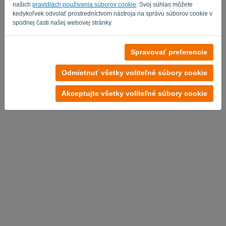
našich
pravidlách používania súborov cookie
. Svoj súhlas môžete
kedykoľvek odvolať prostredníctvom nástroja na správu súborov cookie v
spodnej časti našej webovej stránky.
Žiadny účet?
Spravovať preferencie
Vyskúšajte teraz zadarmo
Odmietnuť všetky voliteľné súbory cookie
Zásady ochrany osobných údajov
-
Obchodné podmienky
Akceptujte všetky voliteľné súbory cookie