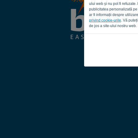
ului web și nu pot fi refuzate.
publicitatea personalizată pe
ar fi informații despre utiliz
privind cookie-urile
. Vă puteț
de jos a site-ului nostru web.