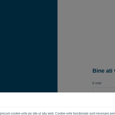
Bine ati 
E-mail
Parola
ii precum cookie-urile pe site-ul său web. Cookie-urile funcționale sunt necesare pen