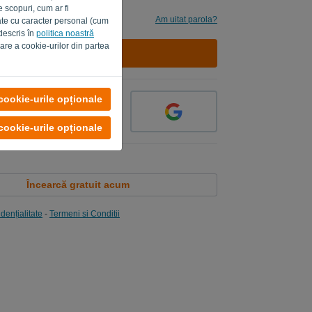
e scopuri, cum ar fi
mi
Am uitat parola?
ate cu caracter personal (cum
 descris în
politica noastră
are a cookie-urilor din partea
AUTENTIFICARE
cookie-urile opționale
cookie-urile opționale
Încearcă gratuit acum
dențialitate
-
Termeni si Conditii