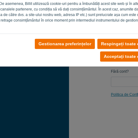
 De asemenea, Billit utilizează cookie-uri pentru a îmbunătăți acest site web și în alt
Amintește-
 canalele partenere, cu condiția să vă dați consimțământul. În acest caz, anumite d
area de către dvs. a site-ului nostru web, adresa IP etc.) sunt prelucrate așa cum este
i retrage consimțământul în orice moment prin intermediul instrumentului de gestion
Gestionarea preferințelor
Respingeți toate 
Acceptați toate 
Fără cont?
Politica de Confi