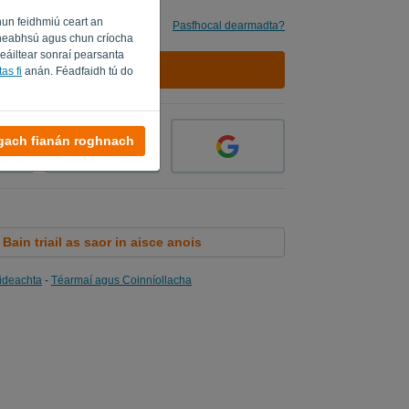
hun feidhmiú ceart an
imhne dom
Pasfhocal dearmadta?
a fheabhsú agus chun críocha
seáiltear sonraí pearsanta
SÍNIGH ISTEACH
as fi
anán. Féadfaidh tú do
 gach fianán roghnach
Bain triail as saor in aisce anois
ideachta
-
Téarmaí agus Coinníollacha