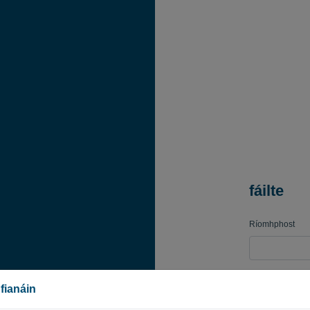
fáilte
Ríomhphost
Pasfhocal
fianáin