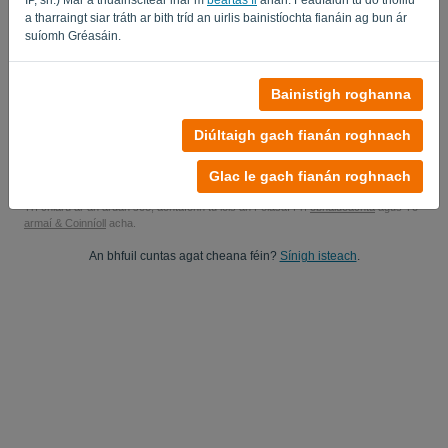
a tharraingt siar tráth ar bith tríd an uirlis bainistíochta fianáin ag bun ár
Sea, is féidir leat staidéar a dhéanamh ar mo thuairiscintí táirgí..
suíomh Gréasáin.
Sea, is féidir leat nuashonruithe margaíochta a chur chugam.
Bainistigh roghanna
Tosaigh do thriail saor in aisce
Diúltaigh gach fianán roghnach
Ní gá aon chárta creidmheasa
Níl aon teaghráin ceangailte! 100% saor ó thiomantas
Tá do chuid sonraí 100% slán
Glac le gach fianán roghnach
Trí chlárú ar an ardán seo, aontaíonn tú leis an Polasaí Prí
obháideachta
agus Té
armaí & Coinníoll
acha.
An bhfuil cuntas agat cheana féin?
Sínigh isteach
.