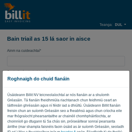
Teanga:
DUL
Bain triail as 15 lá saor in aisce
Ainm na cuideachtaí*
Seoladh ríomhphoist gnó*
Roghnaigh do chuid fianáin
Pasfhocal
Úsáideann Billit NV teicneolaíochtaí ar nós fianáin ar a shuíomh
Gréasáin. Tá fianáin fheidhmiúla riachtanach chun feidhmiú ceart an
láithreáin ghréasáin agus ní féidir iad a dhiúltú. Úsáideann Billit fianáin
freisin chun an suíomh Gréasáin seo a fheabhsú agus chun críocha eile
Tír
mar fhógraíocht phearsantaithe ar chainéil chomhpháirtíochta, ar
choinníoll go dtugann tú Sa chás sin, próiseáiltear sonraí pearsanta
áirithe (mar shampla faisnéis faoin úsáid as ár suíomh Gréasáin, seoladh
IP, srl.) Mar a thuairiscítear inár m
beartas fi
anán. Féadfaidh tú do thoiliú