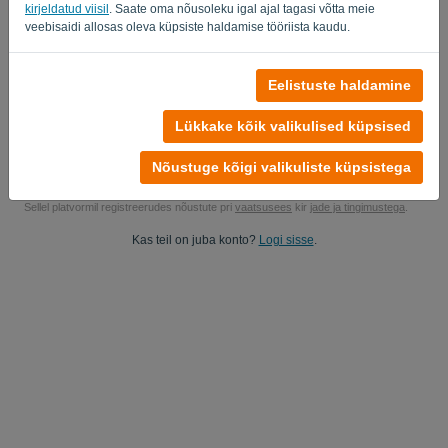
kirjeldatud viisil
. Saate oma nõusoleku igal ajal tagasi võtta meie
Jah, sa võid uurida minu tooteid..
veebisaidi allosas oleva küpsiste haldamise tööriista kaudu.
Jah, võite saata mulle turundusvärskendusi.
Eelistuste haldamine
Alustage tasuta prooviversiooni
Lükkake kõik valikulised küpsised
Krediitkaarti pole vaja
Ühtegi stringi pole kinnitatud! 100% kohustusteta
Nõustuge kõigi valikuliste küpsistega
Teie andmed on 100% turvalised
Sellel platvormil registreerudes nõustute pri
vaatsusees
kir
jade ja tingimustega
.
Kas teil on juba konto?
Logi sisse
.