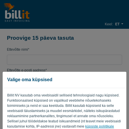
Keel:
ET
Proovige 15 päeva tasuta
Ettevõtte nimi*
Ettevõtte e-posti aadress*
Valige oma küpsised
Salasõna
Billit NV kasutab oma veebisaidil selliseid tehnoloogiaid nagu küpsised.
Funktsionaalsed küpsised on vajalikud veebilehe nõuetekohaseks
toimimiseks ja neist ei saa keelduda. Billit kasutab küpsiseid ka selle
veebisaidi täiustamiseks ja muudel eesmärkidel, näiteks isikupärastatud
Riik
reklaamimine partnerkanalites, tingimusel et annate oma nõusoleku.
Sellisel juhul töödeldakse teatud isikuandmeid (nt teavet meie veebisaidi
kasutamise kohta, IP-aadressi jne) vastavalt meie
küpsiste poliitikale