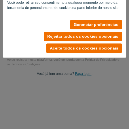
Você pode retirar seu consentimento a qualquer momento por meio da
Sim, eu posso postar minhas atualizações de produto..
ferramenta de gerenciamento de cookies na parte inferior do nosso site.
Sim, você pode me enviar atualizações de marketing.
Gerenciar preferências
Comece seu teste gratuito
Rejeitar todos os cookies opcionais
Não é necessário cartão de crédito
Sem condições! 100% livre de compromisso
Aceite todos os cookies opcionais
Seus dados estão 100% seguros
Ao se registrar nesta plataforma, você concorda com a
Política de Privacidade
e
os Termos e Condições
.
Você já tem uma conta?
Faça login
.