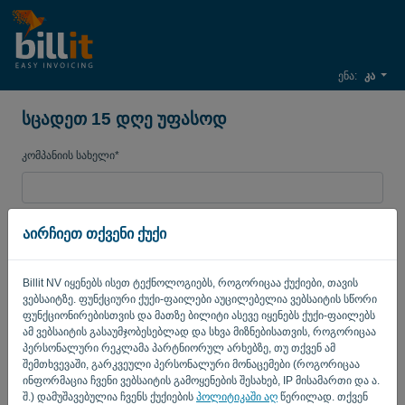
ენა:
კა
სცადეთ 15 დღე უფასოდ
კომპანიის სახელი*
ბიზნესის ელ. ფოსტის
აირჩიეთ თქვენი ქუქი
Billit NV იყენებს ისეთ ტექნოლოგიებს, როგორიცაა ქუქიები, თავის
პაროლი
ვებსაიტზე. ფუნქციური ქუქი-ფაილები აუცილებელია ვებსაიტის სწორი
ფუნქციონირებისთვის და მათზე ბილიტი ასევე იყენებს ქუქი-ფაილებს
ამ ვებსაიტის გასაუმჯობესებლად და სხვა მიზნებისათვის, როგორიცაა
პერსონალური რეკლამა პარტნიორულ არხებზე, თუ თქვენ ამ
ქვეყანა
შემთხვევაში, გარკვეული პერსონალური მონაცემები (როგორიცაა
ინფორმაცია ჩვენი ვებსაიტის გამოყენების შესახებ, IP მისამართი და ა.
შ.) დამუშავებულია ჩვენს ქუქიების
პოლიტიკაში აღ
წერილად. თქვენ