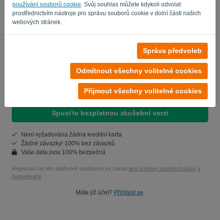
Heslo
používání souborů cookie
. Svůj souhlas můžete kdykoli odvolat
prostřednictvím nástroje pro správu souborů cookie v dolní části našich
webových stránek.
Země
Správa předvoleb
Odmítnout všechny volitelné cookies
Ano, můžete mi poslat aktualizace produktu..
Přijmout všechny volitelné cookies
Ano, můžete mi posílat marketingové aktualizace.
Spusťte bezplatnou zkušební verzi
Není vyžadována žádná kreditní karta
Žádné závazky! 100% bez závazků
Vaše data jsou 100% bezpečná
Registrací na této platformě souhlasíte se zásad
ami ochrany osobních údajů
a
podmínkami
.
Máte již účet?
Přihlásit se
.