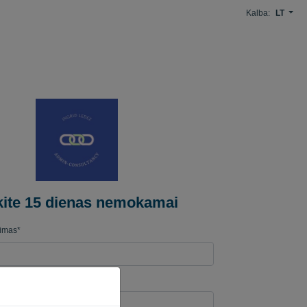
Kalba:
LT
kite 15 dienas nemokamai
imas*
 adresas*