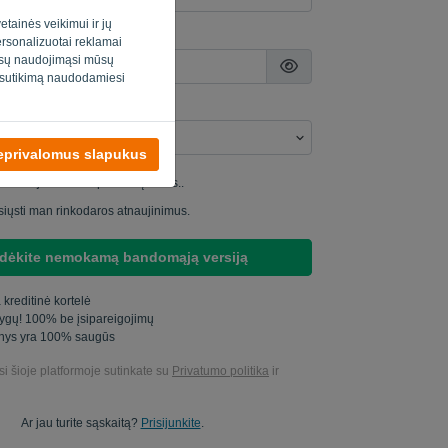
etainės veikimui ir jų
personalizuotai reklamai
jūsų naudojimąsi mūsų
o sutikimą naudodamiesi
neprivalomus slapukus
iu studijuoti mano produktų datas..
 siųsti man rinkodaros atnaujinimus.
dėkite nemokamą bandomąją versiją
 kreditinė kortelė
tygų! 100% be įsipareigojimų
nys yra 100% saugūs
i šioje platformoje sutinkate su
Privatumo politika
ir
Ar jau turite sąskaitą?
Prisijunkite
.