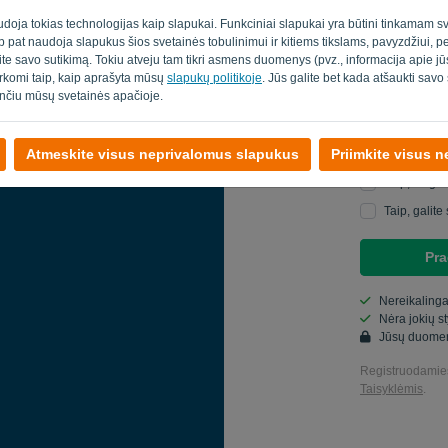
udoja tokias technologijas kaip slapukai. Funkciniai slapukai yra būtini tinkamam sv
Slaptažodis
taip pat naudoja slapukus šios svetainės tobulinimui ir kitiems tikslams, pavyzdžiui, 
ite savo sutikimą. Tokiu atveju tam tikri asmens duomenys (pvz., informacija apie 
varkomi taip, kaip aprašyta mūsų
slapukų politikoje
. Jūs galite bet kada atšaukti sav
nčiu mūsų svetainės apačioje.
Šalis
Atmeskite visus neprivalomus slapukus
Priimkite visus 
Taip, aš gal
Taip, galite
Pra
Nereikalinga
Nėra jokių s
Jūsų duome
Registruodamies
Taisyklėmis
.