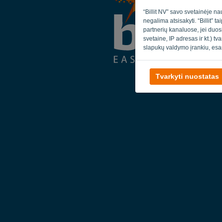
“Billit NV” savo svetainėje na
negalima atsisakyti. “Billit” 
partnerių kanaluose, jei duos
svetaine, IP adresas ir kt.) t
slapukų valdymo įrankiu, esa
Tvarkyti nuostatas