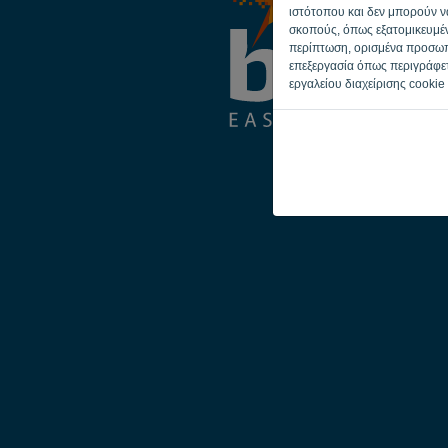
ιστότοπου και δεν μπορούν να
σκοπούς, όπως εξατομικευμέν
περίπτωση, ορισμένα προσωπι
επεξεργασία όπως περιγράφε
εργαλείου διαχείρισης cookie