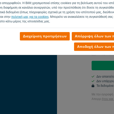
 απορριφθούν. Η Billit χρησιμοποιεί επίσης cookies για τη βελτίωση αυτού του ιστ
η διαφήμιση σε κανάλια συνεργατών, υπό την προϋπόθεση ότι δίνετε τη συγκατάθεσ
Κωδικός πρόσβ
κά δεδομένα (όπως πληροφορίες σχετικά με τη χρήση του ιστότοπού μας, διεύθυνσ
ται στην
πολιτική μας για τα cookies
. Μπορείτε να ανακαλέσετε τη συγκατάθεσή σας
 στο κάτω μέρος της ιστοσελίδας μας.
Χώρα
Διαχείριση προτιμήσεων
Απόρριψη όλων των π
Αποδοχή όλων των π
Ναι, μπορώ 
Ναι, μπορεί
Δεν απαιτείτ
Δεν υπάρχου
Τα δεδομένα
Με την εγγραφή 
Απορρ
ήτου και