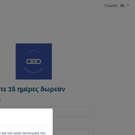
Γλώσσα:
EL
τε 15 ημέρες δωρεάν
*
τρονικού ταχυδρομείου*
 για την καλή λειτουργία του