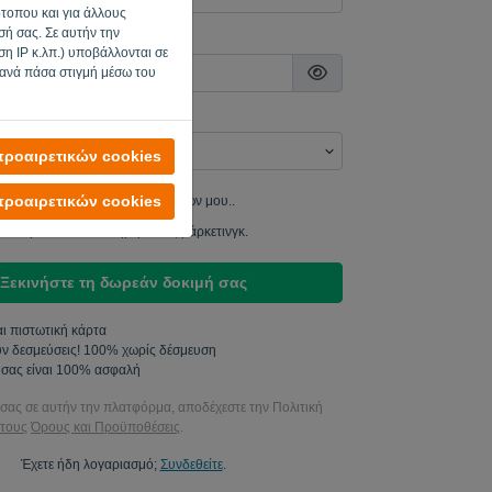
ότοπου και για άλλους
ή σας. Σε αυτήν την
ασης
η IP κ.λπ.) υποβάλλονται σε
 ανά πάσα στιγμή μέσω του
ροαιρετικών cookies
ροαιρετικών cookies
να στείλω ενημερώσεις προϊόντων μου..
τε να μου στείλετε ενημερώσεις μάρκετινγκ.
Ξεκινήστε τη δωρεάν δοκιμή σας
αι πιστωτική κάρτα
ν δεσμεύσεις! 100% χωρίς δέσμευση
 σας είναι 100% ασφαλή
σας σε αυτήν την πλατφόρμα, αποδέχεστε την Πολιτική
 τους
Όρους και Προϋποθέσεις
.
Έχετε ήδη λογαριασμό;
Συνδεθείτε
.