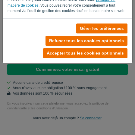
Mot de passe
matière de cookies
. Vous pouvez retirer votre consentement à tout
moment via l’outil de gestion des cookies situé en bas de notre site web.
Pays
Gérer les préférences
Refuser tous les cookies optionnels
Oui, vous pouvez m'envoyer des mises à jour produit..
Accepter tous les cookies optionnels
Oui, vous pouvez m'envoyer des mises à jour marketing.
Commencez votre essai gratuit
Aucune carte de crédit requise
Vous n'avez aucune obligation ! 100 % sans engagement
Vos données sont 100 % sécurisées
En vous inscrivant sur cette plateforme, vous acceptez la
politique de
confidentialité
et les
conditions d'utilisation
.
Vous avez déjà un compte ?
Se connecter
.