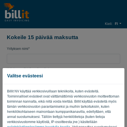
Kieli:
FI
Kokeile 15 päivää maksutta
Yrityksen nimi*
Yrityksen sähköpostiosoite*
Valitse evästeesi
Salasana
Billit NV käyttää verkkosivuillaan tekniikoita, kuten evästeitä.
Toiminnalliset evästeet ovat välttämättömiä verkkosivuston moitteettoman
toiminnan kannalta, eikä niitä voida kieltää. Billit käyttää evästeitä myös
tämän verkkosivuston parantamiseksi ja muihin tarkoituksiin, kuten
Maa
henkilökohtaiseen mainontaan kumppanikanavilla, edellyttäen, että
annat suostumuksesi. Tällöin tiettyjä henkilötietoja (kuten tietoja
verkkosivustomme käytöstä, IP-osoitteesta jne.) käsitellään
evästekäytännössämme kuvatulla tavalla
. Voit peruuttaa suostumuksesi