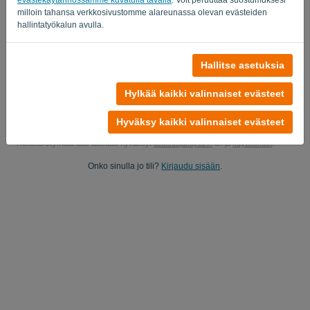
milloin tahansa verkkosivustomme alareunassa olevan evästeiden
Kyllä, voit lähettää minulle tuotepäivitykset..
hallintatyökalun avulla.
Kyllä, voit lähettää minulle markkinointipäivityksiä.
Hallitse asetuksia
Aloita ilmainen kokeilujakso
Hylkää kaikki valinnaiset evästeet
Luottokorttia ei vaadita
Ei ehtoja! 100% sitoutumaton
Tietosi ovat 100% turvassa
Hyväksy kaikki valinnaiset evästeet
Rekisteröitymällä tälle alustalle hyväksyt
tietosuojakäytänn
ön ja
käyttöehdot
.
Onko sinulla jo tili?
Kirjaudu sisään
.